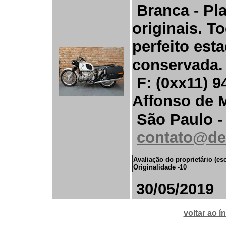
Branca - Pl
originais. 
perfeito est
conservada.
F: (0xx11)
9
Affonso de 
São Paulo -
contato@d
Avaliação do proprietário (es
Originalidade -10
30
/05/2019
voltar ao í