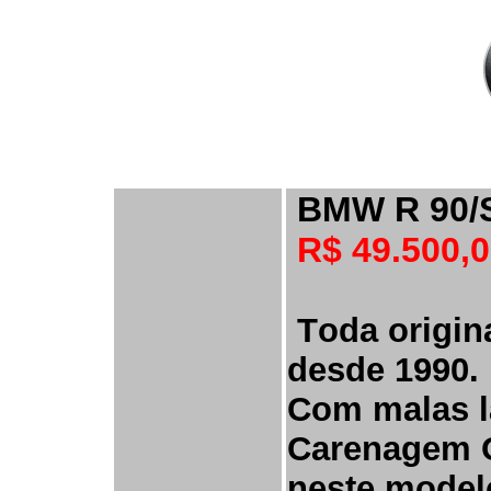
BMW
R 90/
R$ 49.500,
T
oda origin
desde 1990.
Com malas l
Carenagem O
neste model