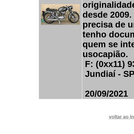
originalidad
desde 2009.
precisa de 
tenho docum
quem se int
usocapião.
F: (0xx11) 9
Jundiaí - S
20/09/2021
voltar ao í