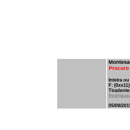
Montesa 
Procuro
Inteira ou
F: (0xx11
Tiradente
frodrigue
05/09/201