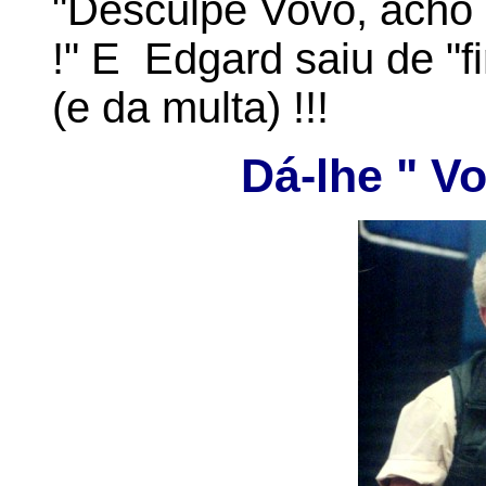
"Desculpe Vovô, acho 
!" E Edgard saiu de "fi
(e da multa) !!!
Dá-lhe " Vo