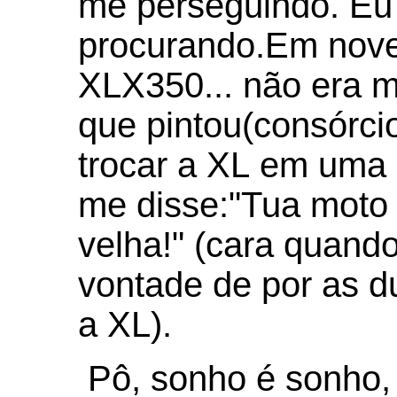
me perseguindo. Eu 
procurando.Em nov
XLX350... não era mi
que pintou(consórci
trocar a XL em uma
me disse:"Tua moto 
velha!" (cara quand
vontade de por as d
a XL).
Pô, sonho é sonho, 