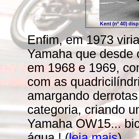
Kent (nº 40) dis
Enfim, em 1973 viri
Yamaha que desde o
em 1968 e 1969, com 
com as quadricilínd
amargando derrotas,
categoria, criando um
Yamaha OW15... bicil
água ! (
leia mais
)