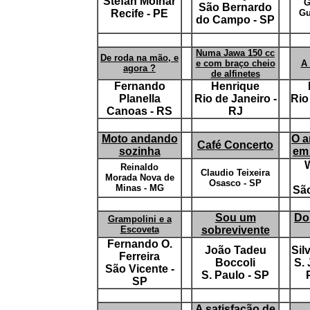
Stefan Molnár
G
São Bernardo
Recife - PE
Gu
do Campo - SP
Numa Jawa 150 cc
De roda na mão, e
e com braço cheio
A
agora ?
de alfinetes
Fernando
Henrique
Planella
Rio de Janeiro -
Rio
Canoas - RS
RJ
Moto andando
O a
Café Concerto
sozinha
em
Reinaldo
Claudio Teixeira
Morada Nova de
Osasco - SP
Minas - MG
São
Sou um
Do
Grampolini e a
Escoveta
sobrevivente
Fernando O.
João Tadeu
Sil
Ferreira
Boccoli
S.
São Vicente -
S. Paulo - SP
SP
A satisfação de