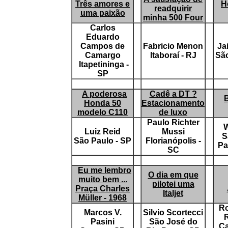
Três amores e
H
readquirir
uma paixão
minha 500 Four
Carlos
Eduardo
Campos de
Fabricio Menon
Ja
Camargo
Itaboraí - RJ
São
Itapetininga -
SP
A poderosa
Cadê a DT ?
B
Honda 50
Estacionamento
modelo C110
de luxo
Paulo Richter
W
Luiz Reid
Mussi
S
São Paulo - SP
Florianópolis -
Pa
SC
Eu me lembro
O dia em que
muito bem ...
pilotei uma
Praça Charles
Italjet
Müller - 1968
Ro
Marcos V.
Silvio Scortecci
Pasini
São José do
Ca