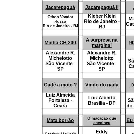
Jacarepaguá
Jacarepaguá II
Kleber Klein
Othon Voador
Ma
Rio de Janeiro -
Russo
Cat
Rio de Janeiro - RJ
RJ
A surpresa na
Minha CB 200
90
marginal
Alexandre R.
Alexandre R.
Michelotto
Michelotto
Sã
São Vicente -
São Vicente -
Ca
SP
SP
Cadê a moto ?
Vindo do nada
D
Luiz Almeida
Luiz Alberto
Fortaleza -
Sã
Brasília - DF
Ceará
do
O macacão que
Mata borrão
Eu
encolheu
Eddy