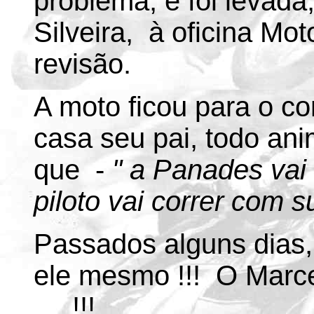
problema, e foi levada
Silveira, à oficina M
revisão.
A moto ficou para o c
casa seu pai, todo an
que -
" a Panades vai
piloto vai correr com s
Passados alguns dias, a
ele mesmo !!! O Marcel
... !!!