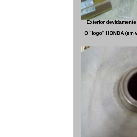
Exterior devidamente
O "logo" HONDA (em v