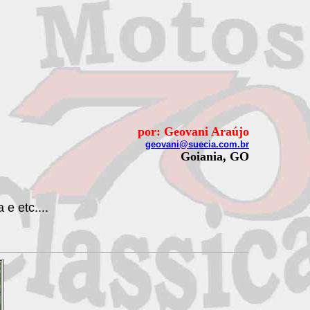
por: Geovani Araújo
geovani@suecia.com.br
Goiania, GO
e etc....