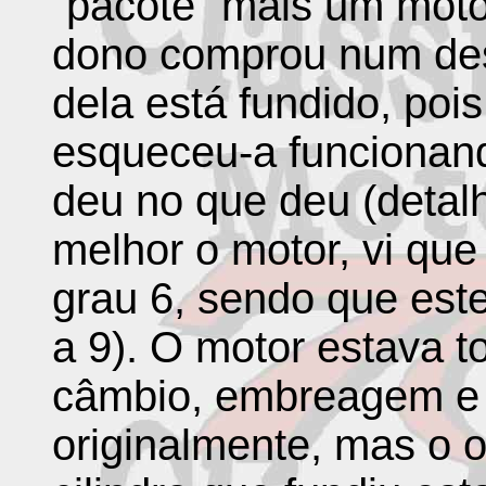
“pacote” mais um motor
dono comprou num des
dela está fundido, poi
esqueceu-a funcionando
deu no que deu (detalh
melhor o motor, vi que
grau 6, sendo que est
a 9). O motor estava 
câmbio, embreagem e 
originalmente, mas o o