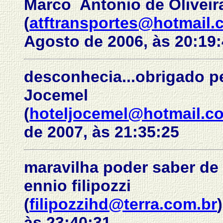
Marco Antonio de Oliveir
(
atftransportes@hotmail.
Agosto de 2006, às 20:19
desconhecia...obrigado pe
Jocemel
(
hoteljocemel@hotmail.c
de 2007, às 21:35:25
maravilha poder saber de
ennio filipozzi
(
filipozzihd@terra.com.br
às 23:40:31