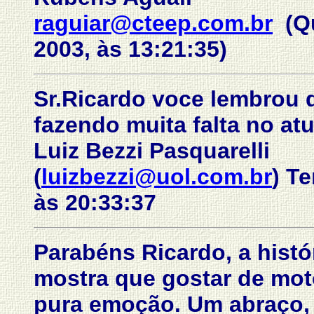
raguiar@cteep.com.br
(Qu
2003, às 13:21:35)
Sr.Ricardo voce lembrou d
fazendo muita falta no at
Luiz Bezzi Pasquarelli
(
luizbezzi@uol.com.br
) T
às 20:33:37
Parabéns Ricardo, a histó
mostra que gostar de moto
pura emoção. Um abraço,