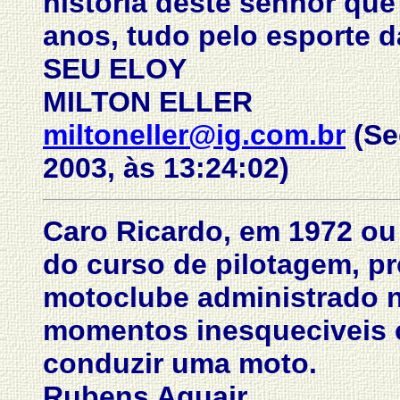
historia deste senhor que
anos, tudo pelo esporte 
SEU ELOY
MILTON ELLER
miltoneller@ig.com.br
(Se
2003, às 13:24:02)
Caro Ricardo, em 1972 ou
do curso de pilotagem, p
motoclube administrado na
momentos inesqueciveis 
conduzir uma moto.
Rubens Aguair