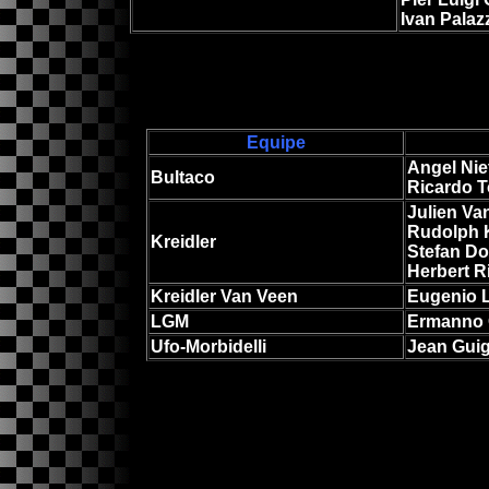
Ivan Palaz
Equipe
Angel Nie
Bultaco
Ricardo 
Julien Va
Rudolph 
Kreidler
Stefan Do
Herbert R
Kreidler Van Veen
Eugenio L
LGM
Ermanno 
Ufo-Morbidelli
Jean Gui