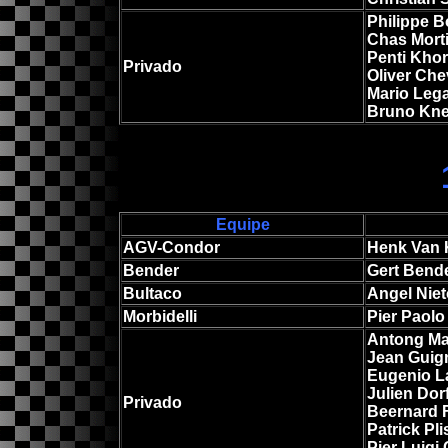
Philippe 
Chas Mort
Penti Kho
Privado
Oliver Che
Mario Leg
Bruno Kne
Equipe
AGV-Condor
Henk Van 
Bender
Gert Bend
Bultaco
Angel Niet
Morbidelli
Pier Paolo
Antong M
Jean Guig
Eugenio La
Julien Dor
Privado
Beernard 
Patrick Pl
Pier Luigi 