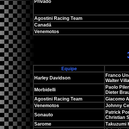
Privado
Agostini Racing Team
Canadá
Venemotos
Equipe
Franco Unc
Harley Davidson
Walter Vill
Paolo Piler
Morbidelli
Dieter Bra
Agostini Racing Team
Giacomo A
Venemotos
Johnny Ce
Patrick Po
Sonauto
Christian 
Sarome
Takuzumi 