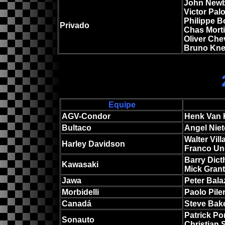
John Newb
Victor Pal
Philippe 
Privado
Chas Mort
Oliver Chev
Bruno Kne
Equipe
AGV-Condor
Henk Van 
Bultaco
Angel Niet
Walter Vill
Harley Davidson
Franco Un
Barry Dic
Kawasaki
Mick Grant
Jawa
Peter Bala
Morbidelli
Paolo Piler
Canadá
Steve Bak
Patrick Po
Sonauto
Christian 