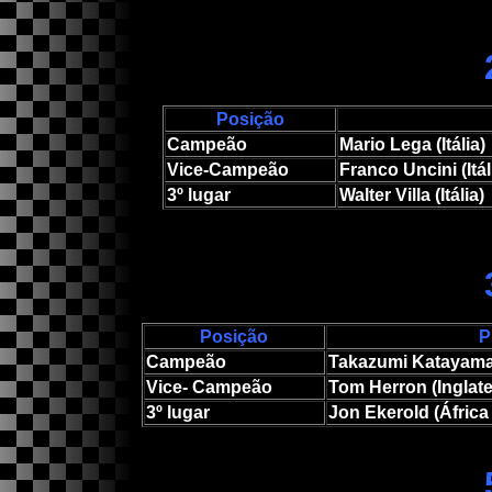
Posição
Campeão
Mario Lega (Itália
Vice-Campeão
Franco Uncini (Itál
3º lugar
Walter Villa (Itália)
Posição
P
Campeão
Takazumi Katayama
Vice- Campeão
Tom Herron (Inglate
3º lugar
Jon Ekerold (África