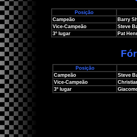
Posição
Campeão
Barry Sh
Vice-Campeão
Steve B
3º lugar
Pat Hen
Fór
Posição
Campeão
Steve B
Vice-Campeão
Christia
3º lugar
Giacomo 